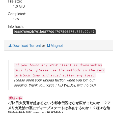
File size:
1.0 GiB
Completed:
175
Info hash:
966976962b791b687700f707506876c788c99e47
Download Torrent
or
Magnet
If you found any PCDN client is downloading
this file, please use the methods in the text
to block them and avoid suffer any loss.
Please open your upload fuction when you join our
seeding, thank you.(x264 FHD WEBDL with no CC)
番組内容
7月5日大災害が起きるという都市伝説はなぜ広がったのか！？ア
メリカ政治の裏にディープステートは存在するのか！？様々な陰
謀論や都市伝説について徹底討論！