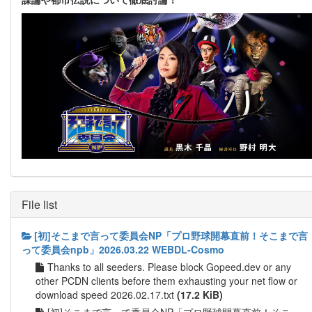
File list
[初]そこまで言って委員会NP「プロ野球開幕直前！そこまで言
って委員会npb」2026.03.22 WEBDL-Cosmo
Thanks to all seeders. Please block Gopeed.dev or any
other PCDN clients before them exhausting your net flow or
download speed 2026.02.17.txt
(17.2 KiB)