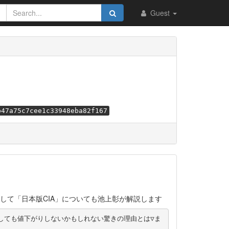
Guest
b47a75c7cee1c33948eba82f167
して「日本版CIA」についても池上彰が解説します
しても値下がりしないかもしれない驚きの理由とは▽ま