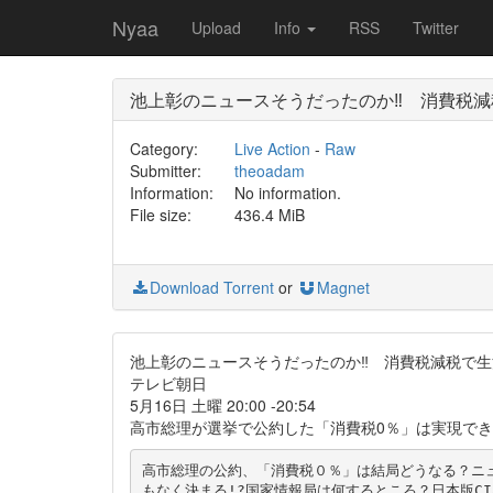
Nyaa
Upload
Info
RSS
Twitter
池上彰のニュースそうだったのか‼ 消費税
Category:
Live Action
-
Raw
Submitter:
theoadam
Information:
No information.
File size:
436.4 MiB
Download Torrent
or
Magnet
池上彰のニュースそうだったのか‼ 消費税減税で
テレビ朝日
5月16日 土曜 20:00 -20:54
高市総理が選挙で公約した「消費税0％」は実現でき
高市総理の公約、「消費税０％」は結局どうなる？ニ
もなく決まる!?国家情報局は何するところ？日本版C