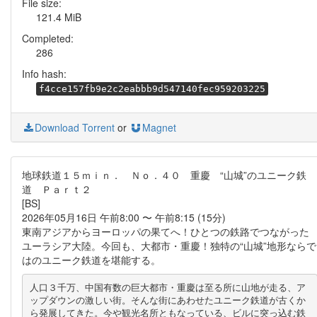
File size:
121.4 MiB
Completed:
286
Info hash:
f4cce157fb9e2c2eabbb9d547140fec959203225
Download Torrent
or
Magnet
地球鉄道１５ｍｉｎ． Ｎｏ．４０ 重慶 “山城”のユニーク鉄
道 Ｐａｒｔ２
[BS]
2026年05月16日 午前8:00 〜 午前8:15 (15分)
東南アジアからヨーロッパの果てへ！ひとつの鉄路でつながった
ユーラシア大陸。今回も、大都市・重慶！独特の“山城”地形ならで
はのユニーク鉄道を堪能する。
人口３千万、中国有数の巨大都市・重慶は至る所に山地が走る、ア
ップダウンの激しい街。そんな街にあわせたユニーク鉄道が古くか
ら発展してきた。今や観光名所ともなっている、ビルに突っ込む鉄