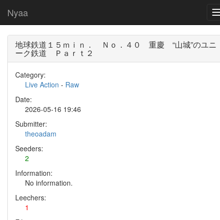
Nyaa
地球鉄道１５ｍｉｎ． Ｎｏ．４０ 重慶 “山城”のユニ
ーク鉄道 Ｐａｒｔ２
Category:
Live Action
-
Raw
Date:
2026-05-16 19:46
Submitter:
theoadam
Seeders:
2
Information:
No information.
Leechers:
1