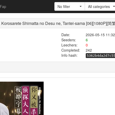
Fap
No filter
All categories
ete Shimatta no Desu ne, Tantei-sama [06][1080P][
Date:
2026-05-15 11:32
Seeders:
6
Leechers:
0
Completed:
242
Info hash:
5362b4da2d7c5