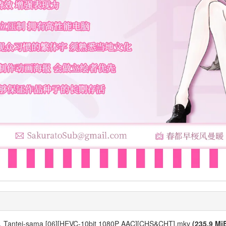
ne, Tantei-sama [06][HEVC-10bit 1080P AAC][CHS&CHT].mkv
(235.9 Mi