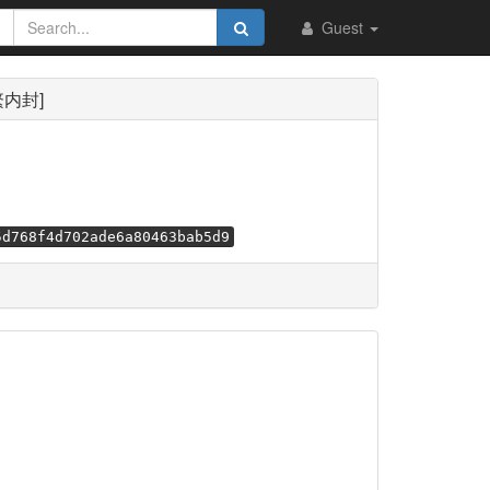
Guest
简繁内封]
5d768f4d702ade6a80463bab5d9