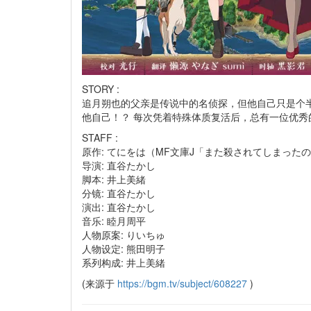
STORY :
追月朔也的父亲是传说中的名侦探，但他自己只是个
他自己！？ 每次凭着特殊体质复活后，总有一位优秀
STAFF :
原作: てにをは（MF文庫J「また殺されてしまったの
导演: 直谷たかし
脚本: 井上美緒
分镜: 直谷たかし
演出: 直谷たかし
音乐: 睦月周平
人物原案: りいちゅ
人物设定: 熊田明子
系列构成: 井上美緒
(来源于
https://bgm.tv/subject/608227
)