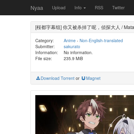
Nyaa
Upload
Info
RSS
Twitter
[桜都字幕组] 你又被杀掉了呢，侦探大人 / Mata Korosar
Category:
Anime
-
Non-English-translated
Submitter:
sakurato
Information:
No information.
File size:
235.9 MiB
Download Torrent
or
Magnet