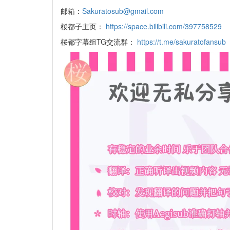
邮箱：
Sakuratosub@gmail.com
桜都子主页：
https://space.bilibili.com/397758529
桜都字幕组TG交流群：
https://t.me/sakuratofansub