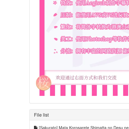
File list
[Sakurato] Mata Korosarete Shimatta no Desu 