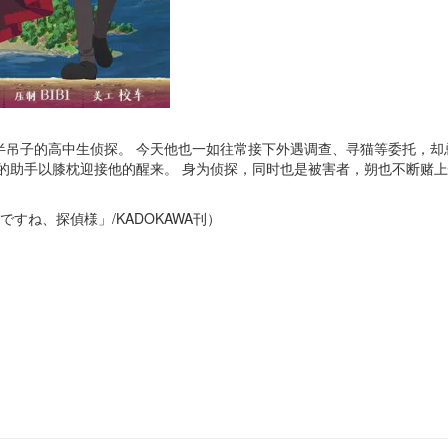
半吊子的高中生侦探。 今天他也一如往常接下外遇调查、寻猫等委托，却
的助手以膝枕迎接他的醒来。 身为侦探，同时也是被害者，朔也不断赌
ですね、探偵様」/KADOKAWA刊）