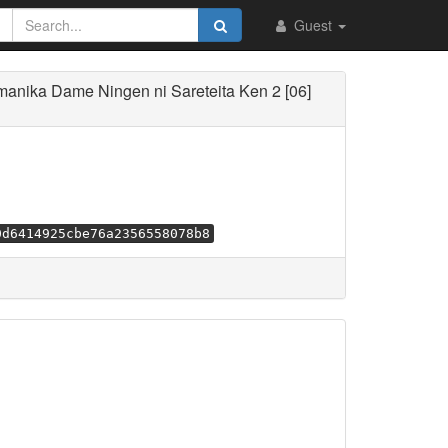
Guest
me Ningen ni Sareteita Ken 2 [06]
0d6414925cbe76a2356558078b8