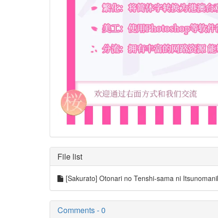
File list
[Sakurato] Otonari no Tenshi-sama ni Itsunoman
Comments - 0