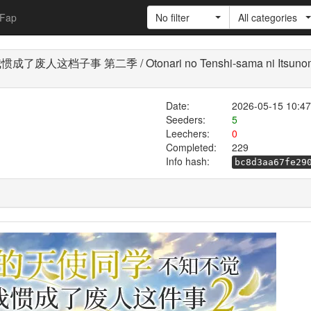
Fap
No filter
All categories
二季 / Otonari no Tenshi-sama ni Itsunomanika Da
Date:
2026-05-15 10:47
Seeders:
5
Leechers:
0
Completed:
229
Info hash:
bc8d3aa67fe29