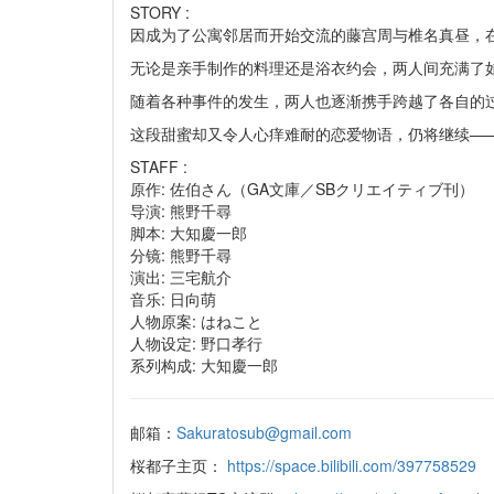
STORY :
因成为了公寓邻居而开始交流的藤宫周与椎名真昼，
无论是亲手制作的料理还是浴衣约会，两人间充满了
随着各种事件的发生，两人也逐渐携手跨越了各自的
这段甜蜜却又令人心痒难耐的恋爱物语，仍将继续—
STAFF :
原作: 佐伯さん（GA文庫／SBクリエイティブ刊）
导演: 熊野千尋
脚本: 大知慶一郎
分镜: 熊野千尋
演出: 三宅航介
音乐: 日向萌
人物原案: はねこと
人物设定: 野口孝行
系列构成: 大知慶一郎
邮箱：
Sakuratosub@gmail.com
桜都子主页：
https://space.bilibili.com/397758529