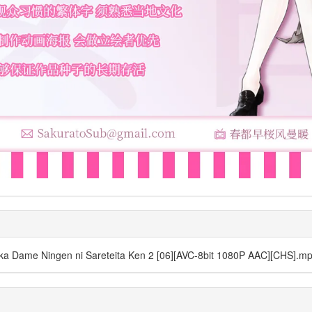
ika Dame Ningen ni Sareteita Ken 2 [06][AVC-8bit 1080P AAC][CHS].m