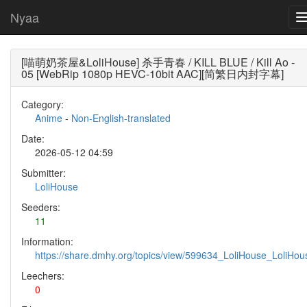
Nyaa
[喵萌奶茶屋&LoliHouse] 杀手青春 / KILL BLUE / Kill Ao -
05 [WebRip 1080p HEVC-10bit AAC][简繁日内封字幕]
Category:
Anime
-
Non-English-translated
Date:
2026-05-12 04:59
Submitter:
LoliHouse
Seeders:
11
Information:
https://share.dmhy.org/topics/view/599634_LoliHouse_LoliH
Leechers:
0