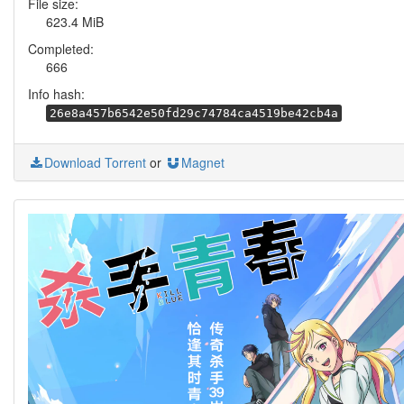
File size:
623.4 MiB
Completed:
666
Info hash:
26e8a457b6542e50fd29c74784ca4519be42cb4a
Download Torrent
or
Magnet