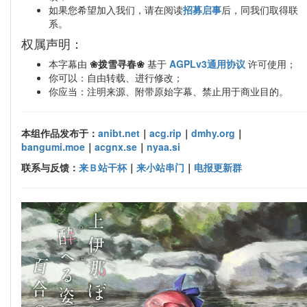
如果您希望加入我们，请在阅读
招募启事
后，同我们取得联
系。
权属声明：
本字幕由
❀拨雪寻春❀
基于
AGPLv3通用协议
许可使用；
你可以：自由转载、进行修改；
你应当：注明来源、附带原始字幕、禁止用于商业目的。
本组作品发布于：
anibt.net
｜
acg.rip
｜
dmhy.org
｜
bangumi.moe
｜
acgnx.se
｜
nyaa.si
联系与反馈：
来Ｂ站干杯
｜
来小站串门
｜
电报更新群