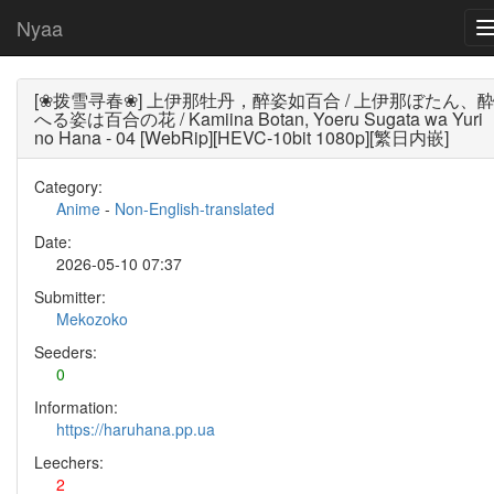
Nyaa
[❀拨雪寻春❀] 上伊那牡丹，醉姿如百合 / 上伊那ぼたん、
へる姿は百合の花 / Kamiina Botan, Yoeru Sugata wa Yuri
no Hana - 04 [WebRip][HEVC-10bit 1080p][繁日内嵌]
Category:
Anime
-
Non-English-translated
Date:
2026-05-10 07:37
Submitter:
Mekozoko
Seeders:
0
Information:
https://haruhana.pp.ua
Leechers:
2