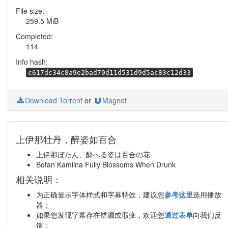
File size:
259.5 MiB
Completed:
114
Info hash:
c617dc34c8a9e2bad70d11d531d9d5ac83c12d33
Download Torrent
or
Magnet
上伊那牡丹，醉姿如百合
上伊那ぼたん、酔へる姿は百合の花
Botan Kamiina Fully Blossoms When Drunk
相关说明：
为正确显示字体样式和字幕特效，建议您
参考这里
选用播放
器；
如果您发现字幕存在错漏或瑕疵，欢迎您
通过表单
向我们反
馈；