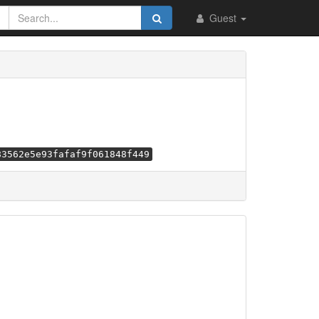
Guest
83562e5e93fafaf9f061848f449