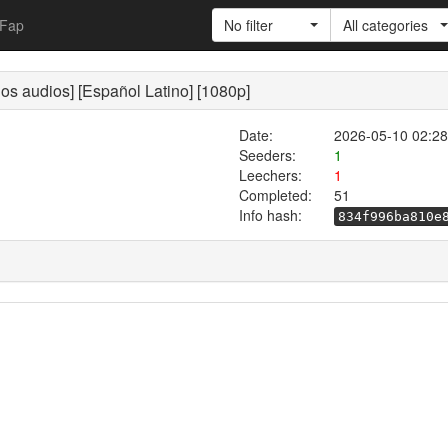
Fap
No filter
All categories
os audios] [Español Latino] [1080p]
Date:
2026-05-10 02:28
Seeders:
1
Leechers:
1
Completed:
51
Info hash:
834f996ba810e