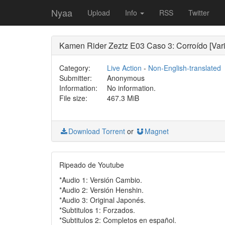
Nyaa
Upload
Info
RSS
Twitter
Kamen Rider Zeztz E03 Caso 3: Corroído [Vari
Category:
Live Action
-
Non-English-translated
Submitter:
Anonymous
Information:
No information.
File size:
467.3 MiB
Download Torrent
or
Magnet
Ripeado de Youtube
*Audio 1: Versión Cambio.
*Audio 2: Versión Henshin.
*Audio 3: Original Japonés.
*Subtitulos 1: Forzados.
*Subtitulos 2: Completos en español.