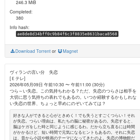
246.3 MiB
Completed:
380
Info hash:
ae8de8d34bff0c9b84f6c3f8835e8631baca8568
Download Torrent
or
Magnet
ヴィランの言い分 失恋
[Ｅテレ]
2026年05月09日 午前10:30 〜 午前11:00 (30分)
つら～い失恋。この気持ちわかる？ただ、失恋のつらさは相手を
大切に思う気持ちの表れでもあるの。いつか経験するかもしれな
い失恋の世界、ちょっと早めにのぞいてみては？
好きな人ができると心がときめく！でも失うとすごくつらい！それ
が失恋。つらい理由は、私たちの脳に秘密があるの。失恋すると、
脳はケガをした時と同じように感じるわ。だから立ち直るには時間
がかかるけど、短い時間で元気になるヒントもあるの。それに失恋
は、昔から小説や映画のテーマになってきたのよ。失恋の博物館だ