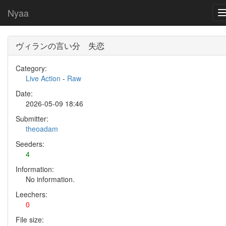
Nyaa
ヴィランの言い分 失恋
Category:
Live Action
-
Raw
Date:
2026-05-09 18:46
Submitter:
theoadam
Seeders:
4
Information:
No information.
Leechers:
0
File size: