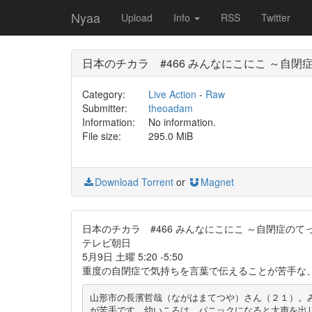
Nyaa
Upload
Info
RSS
Twitter
日本のチカラ #466 みんなにこにこ ～自
Category:
Live Action
-
Raw
Submitter:
theoadam
Information:
No information.
File size:
295.0 MiB
Download Torrent
or
Magnet
日本のチカラ #466 みんなにこにこ ～自閉症のて
テレビ朝日
5月9日 土曜 5:20 -5:50
重度の自閉症で気持ちを言葉で伝えることが苦手な
山形市の長濱哲哉（ながはまてつや）さん（２１）。
が苦手です。幼いころは、パニックになると大声を出