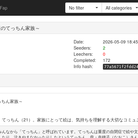
Fap
No filter
All categories
閉症のてっちん家族～
Date:
2026-05-09 18:45
Seeders:
2
Leechers:
0
Completed:
172
Info hash:
77a5671f2fdd2
っちん家族～
、てっちん（21）。家族にとって絵は、気持ちを理解する大切なコミュ
みんなから「てっちん」と呼ばれています。てっちんは重度の自閉症で絵や文
したり、泣きやまなかったりしたというてっちん。母・奈穂子（なおこ）さん