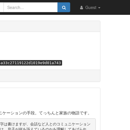
Guest
4a33c27119122d1019e9d01a743
ニケーションの手段。てっちんと家族の物語です。
字は書けますが、会話など人とのコミュニケーション
は、息子が何を訴えているのかを理解してあげられ