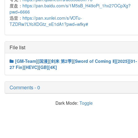
度盘：
https://pan.baidu.com/s/1M5sB_H49oPi_1hx27OCpXg?
pwd=6666
迅雷：
https://pan.xunlei.com/s/VOTu-
TZDRw7LYoXDGtz_eE1dA1?pwd=wfky#
File list
[GM-Team][国漫][剑来 第2季][Sword of Coming Ⅱ][2025][01-
27 Fin][HEVC][GB][4K]
Comments - 0
Dark Mode:
Toggle