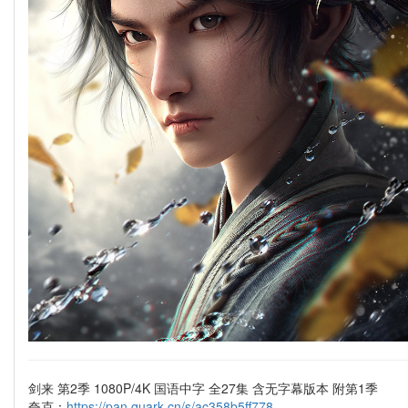
剑来 第2季 1080P/4K 国语中字 全27集 含无字幕版本 附第1季
夸克：
https://pan.quark.cn/s/ac358b5ff778