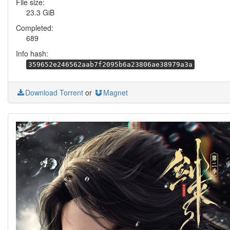
File size:
23.3 GiB
Completed:
689
Info hash:
359652e246562aab7f2095b6a23806ae38979a3a
Download Torrent
or
Magnet