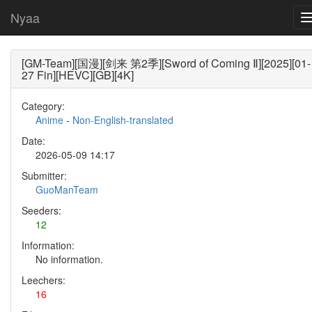
Nyaa
[GM-Team][国漫][剑来 第2季][Sword of Coming Ⅱ][2025][01-
27 Fin][HEVC][GB][4K]
Category:
Anime
-
Non-English-translated
Date:
2026-05-09 14:17
Submitter:
GuoManTeam
Seeders:
12
Information:
No information.
Leechers:
16