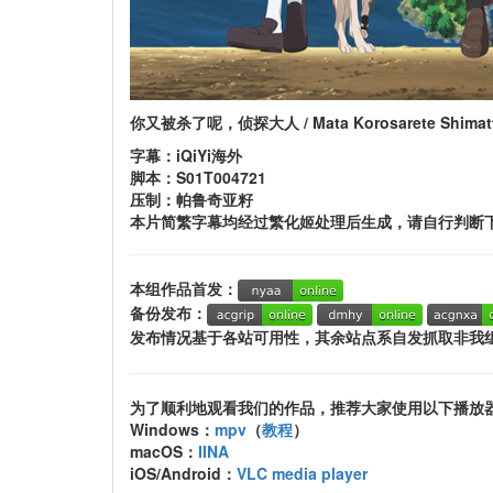
你又被杀了呢，侦探大人 / Mata Korosarete Shima
字幕：iQiYi海外
脚本：S01T004721
压制：帕鲁奇亚籽
本片简繁字幕均经过繁化姬处理后生成，请自行判断
本组作品首发：
备份发布：
发布情况基于各站可用性，其余站点系自发抓取非我
为了顺利地观看我们的作品，推荐大家使用以下播放
Windows：
mpv
（
教程
）
macOS：
IINA
iOS/Android：
VLC media player