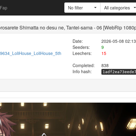
Fap
No filter
All categories
ete Shimatta no desu ne, Tantei-sama - 06 [WebRip 1
Date:
2026-05-08 02:13
Seeders:
9
/599634_LoliHouse_LoliHouse_5th
Leechers:
15
Completed:
838
Info hash:
1adf2ea73eede