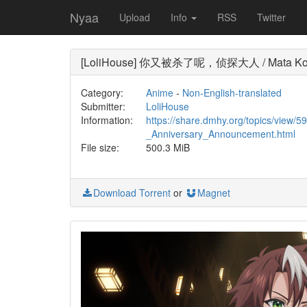
Nyaa
Upload
Info
RSS
Twitter
[LoliHouse] 你又被杀了呢，侦探大人 / Mata Korosar
Category:
Anime
-
Non-English-translated
Submitter:
LoliHouse
Information:
https://share.dmhy.org/topics/view
_Anniversary_Announcement.html
File size:
500.3 MiB
Download Torrent
or
Magnet