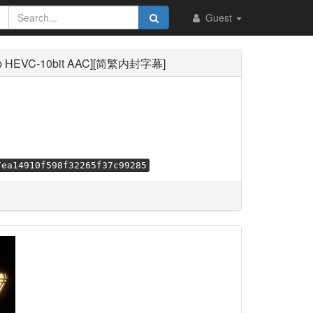
Guest
080p HEVC-10bit AAC][简繁内封字幕]
7ea14910f598f32265f37c99285