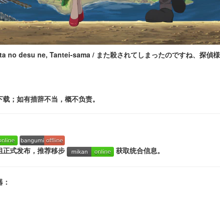
tta no desu ne, Tantei-sama / また殺されてしまったのですね、探偵様
下载；如有措辞不当，概不负责。
组正式发布，推荐移步
获取统合信息。
器：