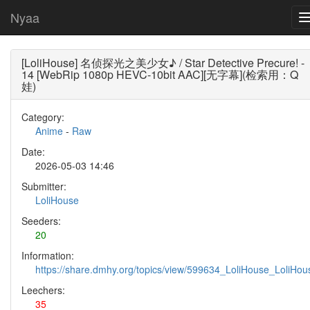
Nyaa
[LoliHouse] 名侦探光之美少女♪ / Star Detective Precure! -
14 [WebRip 1080p HEVC-10bit AAC][无字幕](检索用：Q
娃)
Category:
Anime
-
Raw
Date:
2026-05-03 14:46
Submitter:
LoliHouse
Seeders:
20
Information:
https://share.dmhy.org/topics/view/599634_LoliHouse_LoliH
Leechers:
35