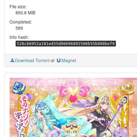
File size:
850.8 MiB
Completed:
589
Info hash:
528cb6952a181e455d06696892506b55b088bef9
Download Torrent
or
Magnet