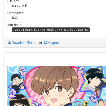
File size:
536.7 MiB
Completed:
537
Info hash:
7281c18b347b21488f96d30379f517b70b1e2fc3
Download Torrent
or
Magnet