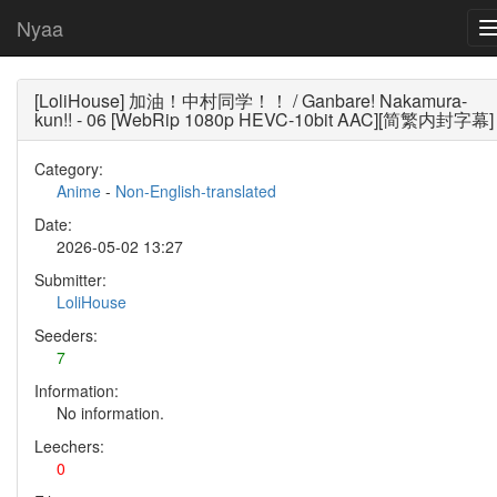
Nyaa
[LoliHouse] 加油！中村同学！！ / Ganbare! Nakamura-
kun!! - 06 [WebRip 1080p HEVC-10bit AAC][简繁内封字幕]
Category:
Anime
-
Non-English-translated
Date:
2026-05-02 13:27
Submitter:
LoliHouse
Seeders:
7
Information:
No information.
Leechers:
0