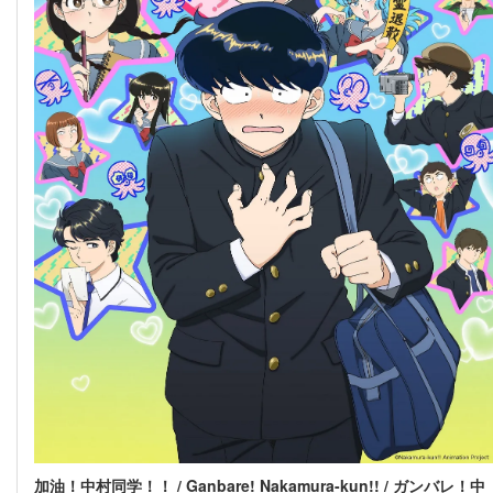
加油！中村同学！！ / Ganbare! Nakamura-kun!! / ガンバレ！中