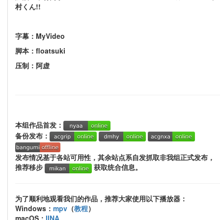
村くん!!
字幕：MyVideo
脚本：floatsuki
压制：阿虚
本组作品首发：
备份发布：
发布情况基于各站可用性，其余站点系自发抓取非我组正式发布，
推荐移步
获取统合信息。
为了顺利地观看我们的作品，推荐大家使用以下播放器：
Windows：
mpv
（
教程
）
macOS：
IINA