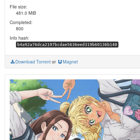
File size:
481.0 MiB
Completed:
800
Info hash:
b4a92a76dca2197bcdae5636eed319b60136b140
Download Torrent
or
Magnet