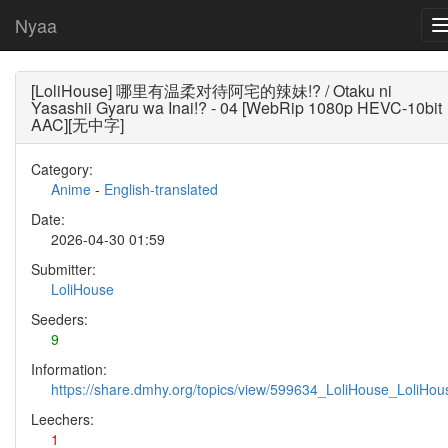
Nyaa
[LoliHouse] 哪里有温柔对待阿宅的辣妹!? / Otaku ni
Yasashii Gyaru wa Inai!? - 04 [WebRip 1080p HEVC-10bit
AAC][无中字]
Category:
Anime
-
English-translated
Date:
2026-04-30 01:59
Submitter:
LoliHouse
Seeders:
9
Information:
https://share.dmhy.org/topics/view/599634_LoliHouse_LoliH
Leechers:
1