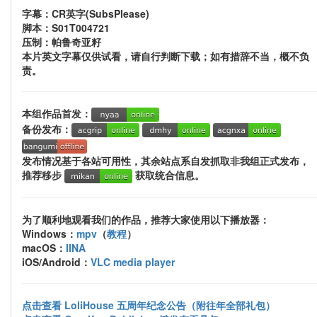
字幕：CR英字(SubsPlease)
脚本：S01T004721
压制：帕鲁奇亚籽
本片英文字幕仅供试看，请自行判断下载；如有措辞不当，概不负
责。
本组作品首发：
备份发布：
发布情况基于各站可用性，其余站点系自发抓取非我组正式发布，
推荐移步
获取统合信息。
为了顺利地观看我们的作品，推荐大家使用以下播放器：
Windows：
mpv
（
教程
）
macOS：
IINA
iOS/Android：
VLC media player
点击查看 LoliHouse 五周年纪念公告（附往年全部礼包）