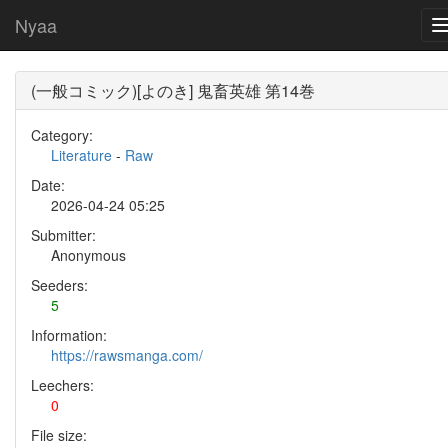
Nyaa
(一般コミック)[よのき] 鬼畜英雄 第14巻
Category:
Literature
-
Raw
Date:
2026-04-24 05:25
Submitter:
Anonymous
Seeders:
5
Information:
https://rawsmanga.com/
Leechers:
0
File size: