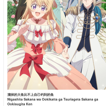
溜掉的大鱼比不上自己钓到的鱼
Nigashita Sakana wa Ookikatta ga Tsuriageta Sakana ga
Ookisugita Ken