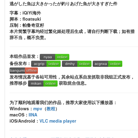
逃がした魚は大きかったが釣りあげた魚が大きすぎた件
字幕：iQiYi海外
脚本：floatsuki
压制：帕鲁奇亚籽
本片简繁字幕均经过繁化姬处理后生成，请自行判断下载；如有措
辞不当，概不负责。
本组作品首发：
备份发布：
发布情况基于各站可用性，其余站点系自发抓取非我组正式发布，
推荐移步
获取统合信息。
为了顺利地观看我们的作品，推荐大家使用以下播放器：
Windows：
mpv
（
教程
）
macOS：
IINA
iOS/Android：
VLC media player