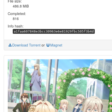
File size:
486.8 MiB
Completed:
816
Info hash:
a1faa607848e3bcc30963e6e81929fbc505f3b4d
Download Torrent
or
Magnet