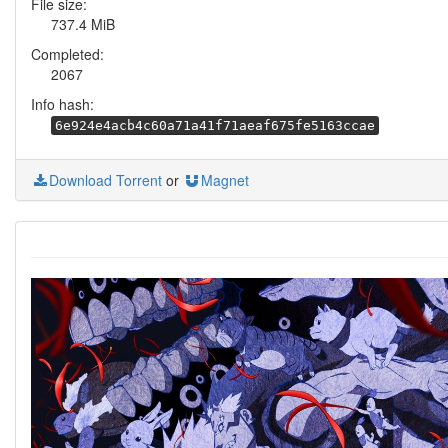
File size:
737.4 MiB
Completed:
2067
Info hash:
6e924e4acb4c60a71a41f71aeaf675fe5163ccae
Download Torrent
or
Magnet