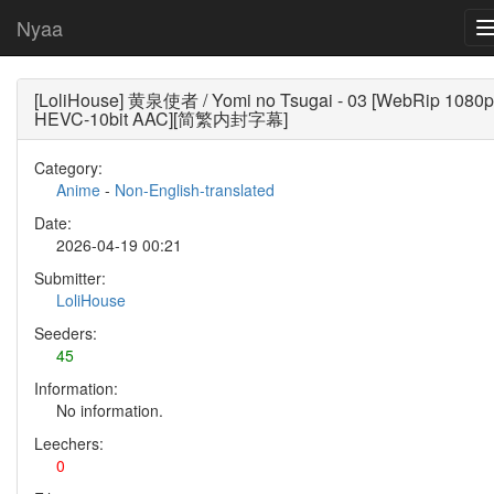
Nyaa
[LoliHouse] 黄泉使者 / Yomi no Tsugai - 03 [WebRip 1080p
HEVC-10bit AAC][简繁内封字幕]
Category:
Anime
-
Non-English-translated
Date:
2026-04-19 00:21
Submitter:
LoliHouse
Seeders:
45
Information:
No information.
Leechers:
0