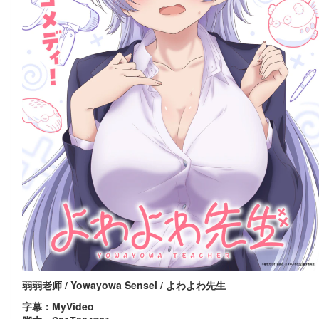
弱弱老师 / Yowayowa Sensei / よわよわ先生
字幕：MyVideo