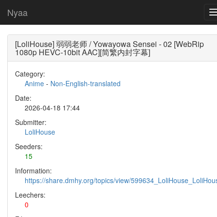
Nyaa
[LoliHouse] 弱弱老师 / Yowayowa Sensei - 02 [WebRip
1080p HEVC-10bit AAC][简繁内封字幕]
Category:
Anime
-
Non-English-translated
Date:
2026-04-18 17:44
Submitter:
LoliHouse
Seeders:
15
Information:
https://share.dmhy.org/topics/view/599634_LoliHouse_LoliH
Leechers:
0