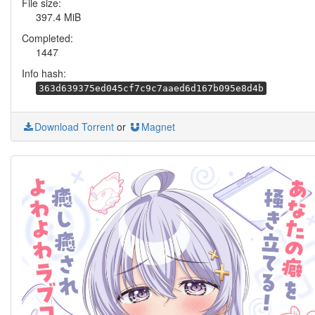
File size:
397.4 MiB
Completed:
1447
Info hash:
363d639375ed045cf7c9c7aaed6d167b095e8d4b
Download Torrent
or
Magnet