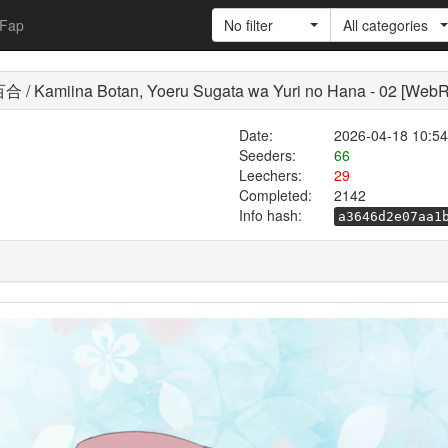
Fap
No filter
All categories
iina Botan, Yoeru Sugata wa Yuri no Hana - 02 [We
Date:
2026-04-18 10:54
Seeders:
66
Leechers:
29
Completed:
2142
Info hash:
a3646d2e07aa1