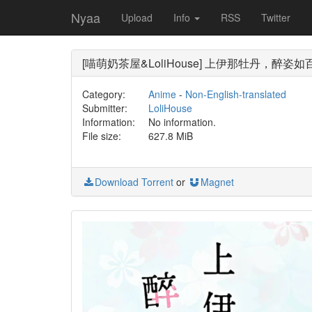
Nyaa
Upload
Info
RSS
Twitter
[喵萌奶茶屋&LoliHouse] 上伊那牡丹，醉姿如百合 / Kam
Category:
Anime
-
Non-English-translated
Submitter:
LoliHouse
Information:
No information.
File size:
627.8 MiB
Download Torrent
or
Magnet