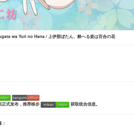
Sugata wa Yuri no Hana / 上伊那ぼたん、酔へる姿は百合の花
组正式发布，推荐移步
获取统合信息。
器：