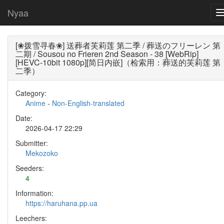
Nyaa
[❀拨雪寻春❀] 送葬者芙莉莲 第二季 / 葬送のフリーレン 第
二期 / Sousou no Frieren 2nd Season - 38 [WebRip]
[HEVC-10bit 1080p][简日内嵌]（检索用：葬送的芙莉莲 第
二季）
Category:
Anime
-
Non-English-translated
Date:
2026-04-17 22:29
Submitter:
Mekozoko
Seeders:
4
Information:
https://haruhana.pp.ua
Leechers: