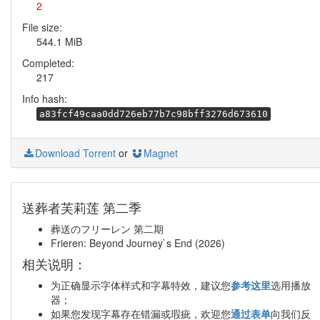
2
File size:
544.1 MiB
Completed:
217
Info hash:
a83fcf49caa0dd726eb77b7c98bff3276d673610
Download Torrent
or
Magnet
送葬者芙莉莲 第二季
葬送のフリーレン 第二期
Frieren: Beyond Journey`s End (2026)
相关说明：
为正确显示字体样式和字幕特效，建议您
参考这里
选用播放
器；
如果您发现字幕存在错漏或瑕疵，欢迎您
通过表单
向我们反