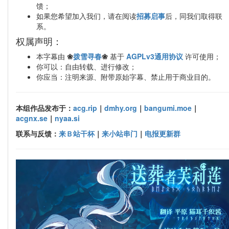
馈；
如果您希望加入我们，请在阅读
招募启事
后，同我们取得联
系。
权属声明：
本字幕由
❀
拨雪寻春
❀
基于
AGPLv3通用协议
许可使用；
你可以：自由转载、进行修改；
你应当：注明来源、附带原始字幕、禁止用于商业目的。
本组作品发布于：
acg.rip
｜
dmhy.org
｜
bangumi.moe
｜
acgnx.se
｜
nyaa.si
联系与反馈：
来Ｂ站干杯
｜
来小站串门
｜
电报更新群