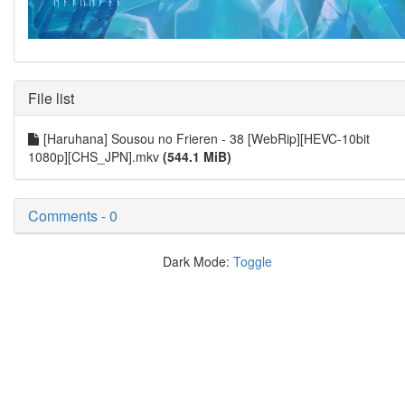
File list
[Haruhana] Sousou no Frieren - 38 [WebRip][HEVC-10bit
1080p][CHS_JPN].mkv
(544.1 MiB)
Comments - 0
Dark Mode:
Toggle