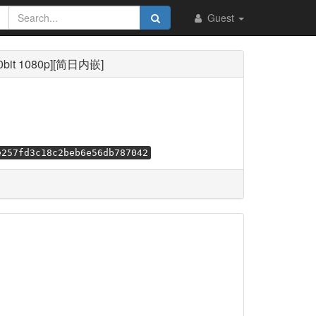
Guest
bit 1080p][简日内嵌]
e257fd3c18c2beb6e56db787042