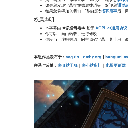
如果您发现字幕存在错漏或瑕疵，欢迎您
通过
如果您希望加入我们，请在阅读
招募启事
后，
权属声明：
本字幕由
❀拨雪寻春❀
基于
AGPLv3通用协议
你可以：自由转载、进行修改；
你应当：注明来源、附带原始字幕、禁止用于
本组作品发布于：
acg.rip
｜
dmhy.org
｜
bangumi.m
联系与反馈：
来Ｂ站干杯
｜
来小站串门
｜
电报更新群