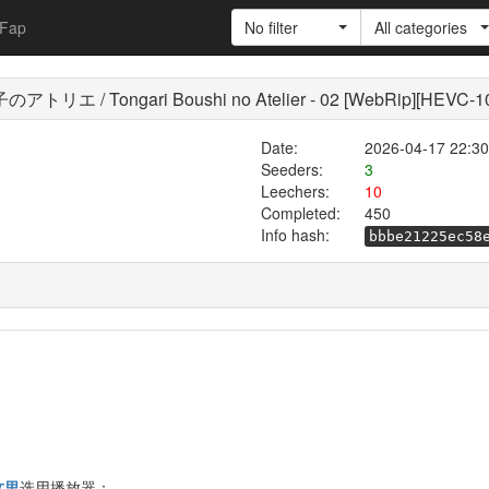
Fap
No filter
All categories
Tongari Boushi no Atelier - 02 [WebRip][HEVC-10
Date:
2026-04-17 22:30
Seeders:
3
Leechers:
10
Completed:
450
Info hash:
bbbe21225ec58
这里
选用播放器；