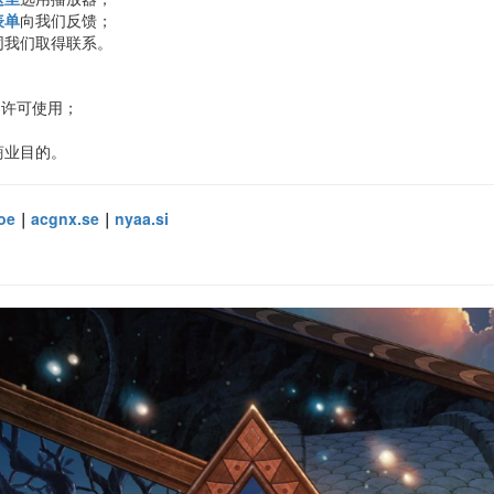
表单
向我们反馈；
同我们取得联系。
许可使用；
商业目的。
oe
｜
acgnx.se
｜
nyaa.si