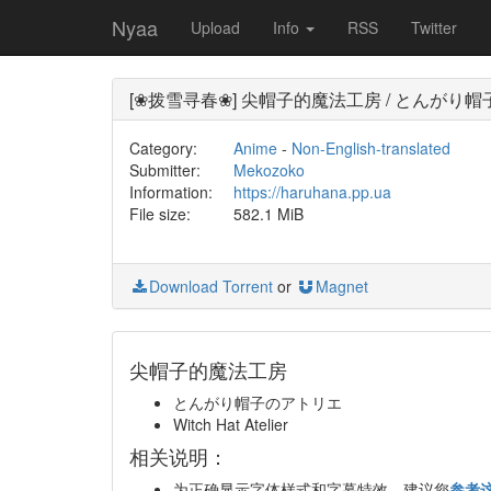
Nyaa
Upload
Info
RSS
Twitter
[❀拨雪寻春❀] 尖帽子的魔法工房 / とんがり帽子のアトリエ / 
Category:
Anime
-
Non-English-translated
Submitter:
Mekozoko
Information:
https://haruhana.pp.ua
File size:
582.1 MiB
Download Torrent
or
Magnet
尖帽子的魔法工房
とんがり帽子のアトリエ
Witch Hat Atelier
相关说明：
为正确显示字体样式和字幕特效，建议您
参考