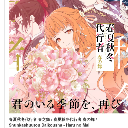
春夏秋冬代行者 春之舞 / 春夏秋冬代行者 春の舞 /
Shunkashuutou Daikousha - Haru no Mai