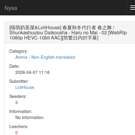
Nyaa
[喵萌奶茶屋&LoliHouse] 春夏秋冬代行者 春之舞 /
Shunkashuutou Daikousha - Haru no Mai - 02 [WebRip
1080p HEVC-10bit AAC][简繁日内封字幕]
Category:
Anime
-
Non-English-translated
Date:
2026-04-07 11:16
Submitter:
LoliHouse
Seeders:
9
Information:
No information.
Leechers:
0