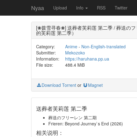
Nyaa
Upload
Info
RSS
Twitter
[❀拨雪寻春❀] 送葬者芙莉莲 第二季 / 葬送のフリーレン 第
的芙莉莲 第二季）
Category:
Anime
-
Non-English-translated
Submitter:
Mekozoko
Information:
https://haruhana.pp.ua
File size:
488.4 MiB
Download Torrent
or
Magnet
送葬者芙莉莲 第二季
葬送のフリーレン 第二期
Frieren: Beyond Journey`s End (2026)
相关说明：