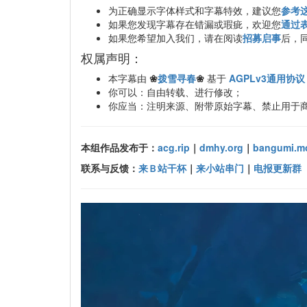
为正确显示字体样式和字幕特效，建议您
参考
如果您发现字幕存在错漏或瑕疵，欢迎您
通过
如果您希望加入我们，请在阅读
招募启事
后，
权属声明：
本字幕由
❀
拨雪寻春
❀
基于
AGPLv3通用协议
你可以：自由转载、进行修改；
你应当：注明来源、附带原始字幕、禁止用于
本组作品发布于：
acg.rip
｜
dmhy.org
｜
bangumi.m
联系与反馈：
来Ｂ站干杯
｜
来小站串门
｜
电报更新群