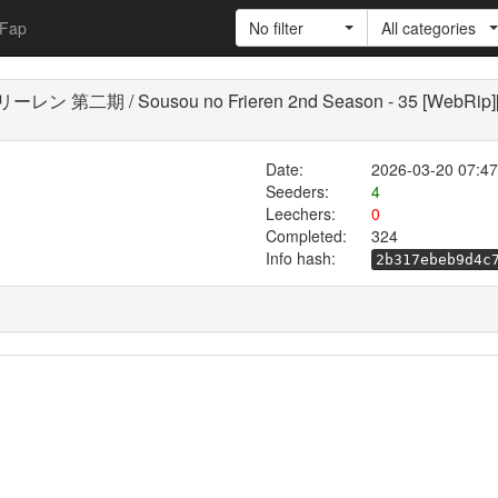
Fap
No filter
All categories
二期 / Sousou no Frieren 2nd Season - 35 [WebRi
Date:
2026-03-20 07:47
Seeders:
4
Leechers:
0
Completed:
324
Info hash:
2b317ebeb9d4c