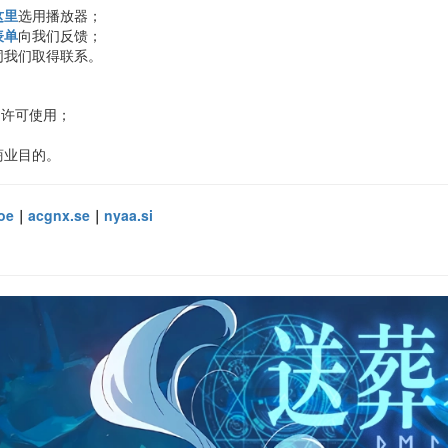
这里
选用播放器；
表单
向我们反馈；
同我们取得联系。
许可使用；
商业目的。
oe
｜
acgnx.se
｜
nyaa.si