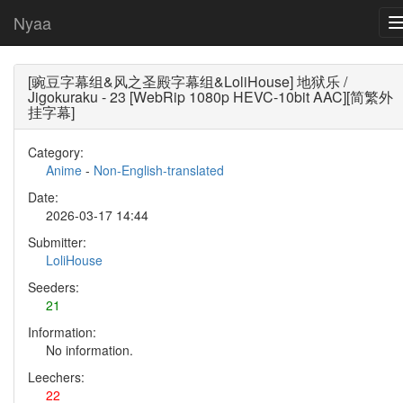
Nyaa
[豌豆字幕组&风之圣殿字幕组&LoliHouse] 地狱乐 /
Jigokuraku - 23 [WebRip 1080p HEVC-10bit AAC][简繁外
挂字幕]
Category:
Anime
-
Non-English-translated
Date:
2026-03-17 14:44
Submitter:
LoliHouse
Seeders:
21
Information:
No information.
Leechers:
22