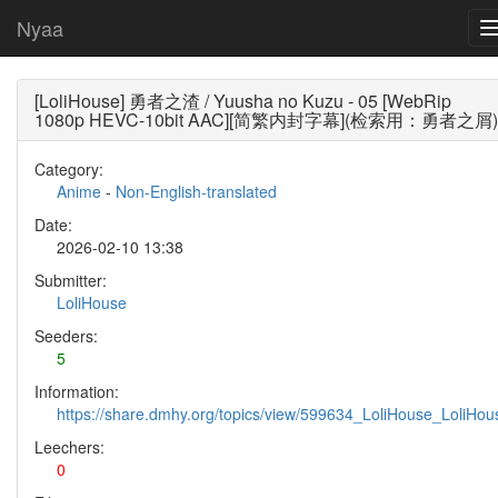
Nyaa
[LoliHouse] 勇者之渣 / Yuusha no Kuzu - 05 [WebRip
1080p HEVC-10bit AAC][简繁内封字幕](检索用：勇者之屑)
Category:
Anime
-
Non-English-translated
Date:
2026-02-10 13:38
Submitter:
LoliHouse
Seeders:
5
Information:
https://share.dmhy.org/topics/view/599634_LoliHouse_LoliH
Leechers:
0