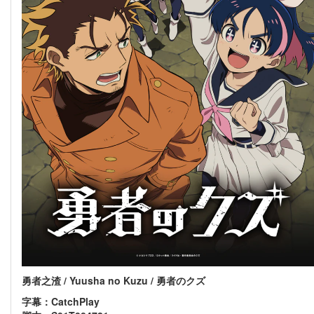
勇者之渣 / Yuusha no Kuzu / 勇者のクズ
字幕：CatchPlay