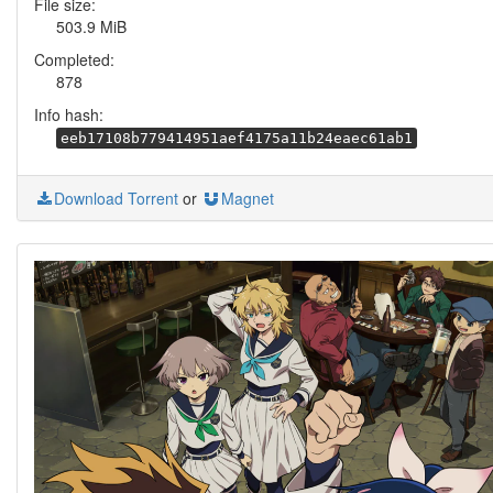
File size:
503.9 MiB
Completed:
878
Info hash:
eeb17108b779414951aef4175a11b24eaec61ab1
Download Torrent
or
Magnet