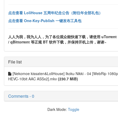
点击查看 LoliHouse 五周年纪念公告（附往年全部礼包）
点击查看 One-Key-Publish 一键发布工具包
人人为我，我为人人，为了各位观众能快速下载，请使用 uTorrent
/ qBittorrent 等正规 BT 软件下载，并保持开机上传，谢谢~
File list
[Nekomoe kissaten&LoliHouse] Ikoku Nikki - 04 [WebRip 1080p
HEVC-10bit AAC ASSx2].mkv
(230.7 MiB)
Comments - 0
Dark Mode:
Toggle