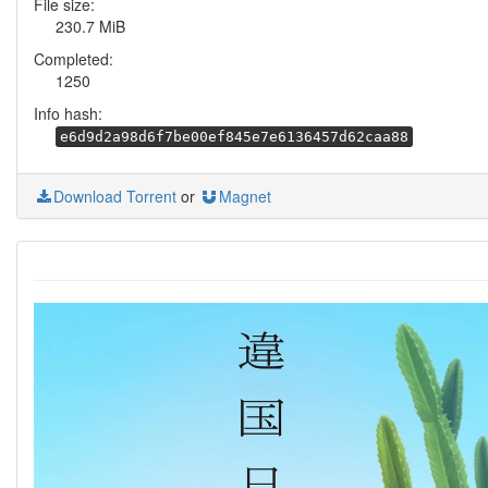
File size:
230.7 MiB
Completed:
1250
Info hash:
e6d9d2a98d6f7be00ef845e7e6136457d62caa88
Download Torrent
or
Magnet