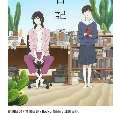
他国日记 / 异国日记 / Ikoku Nikki / 違国日記