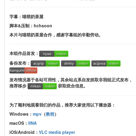
字幕：喵萌奶茶屋
脚本&压制：hchsoon
本片与喵萌奶茶屋合作，感谢字幕组的辛勤劳动。
本组作品首发：
备份发布：
发布情况基于各站可用性，其余站点系自发抓取非我组正式发布，
推荐移步
获取统合信息。
为了顺利地观看我们的作品，推荐大家使用以下播放器：
Windows：
mpv
（
教程
）
macOS：
IINA
iOS/Android：
VLC media player