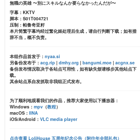
無職の英雄 〜別にスキルなんか要らなかったんだが〜
字幕：KKTV
脚本：S01T004721
压制：帕鲁奇亚籽
本片简繁字幕均经过繁化姬处理后生成，请自行判断下载；如有措
辞不当，概不负责。
本组作品首发于：
nyaa.si
另备份发布于：
acg.rip
|
dmhy.org
|
bangumi.moe
|
acgnx.se
备份发布情况取决于各站点可用性，如有缺失烦请移步其他站点下
载。
其余站点系自发抓取非我组正式发布。
为了顺利地观看我们的作品，推荐大家使用以下播放器：
Windows：
mpv
（
教程
）
macOS：
IINA
iOS/Android：
VLC media player
点击查看 LoliHouse 五周年纪念公告（附往年全部礼包）