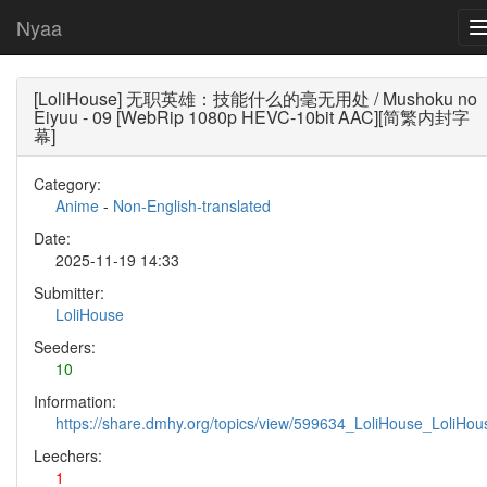
Nyaa
[LoliHouse] 无职英雄：技能什么的毫无用处 / Mushoku no
Eiyuu - 09 [WebRip 1080p HEVC-10bit AAC][简繁内封字
幕]
Category:
Anime
-
Non-English-translated
Date:
2025-11-19 14:33
Submitter:
LoliHouse
Seeders:
10
Information:
https://share.dmhy.org/topics/view/599634_LoliHouse_LoliH
Leechers:
1