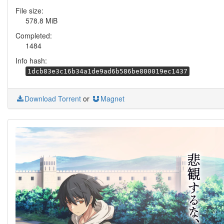
File size:
578.8 MiB
Completed:
1484
Info hash:
1dcb83e3c16b34a1de9ad6b586be800019ec1437
Download Torrent
or
Magnet