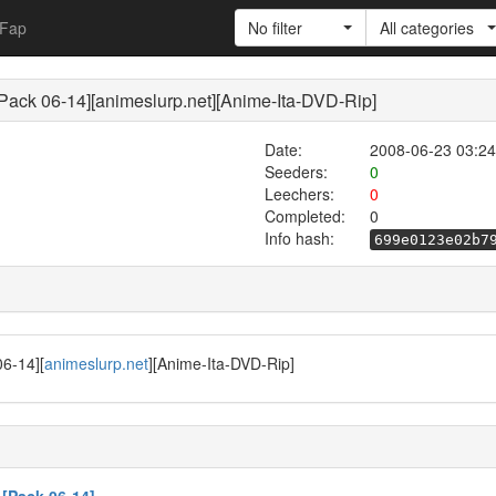
Fap
No filter
All categories
ck 06-14][animeslurp.net][Anime-Ita-DVD-Rip]
Date:
2008-06-23 03:24
Seeders:
0
Leechers:
0
Completed:
0
Info hash:
699e0123e02b7
6-14][
animeslurp.net
][Anime-Ita-DVD-Rip]