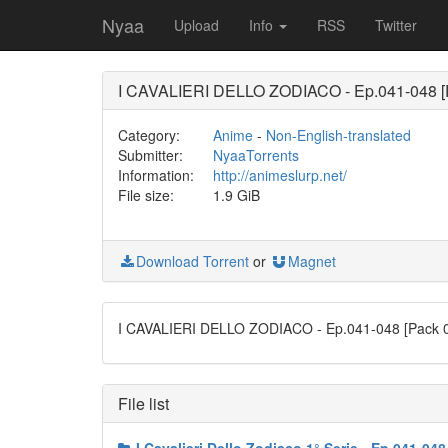
Nyaa
Upload
Info
RSS
Twitter
I CAVALIERI DELLO ZODIACO - Ep.041-048 [Pa
Category:
Anime
-
Non-English-translated
Submitter:
NyaaTorrents
Information:
http://animeslurp.net/
File size:
1.9 GiB
Download Torrent
or
Magnet
I CAVALIERI DELLO ZODIACO - Ep.041-048 [Pack 0
File list