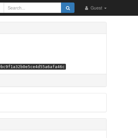
Guest
9bc9f1a32b0e5ce4d55a6afa46c