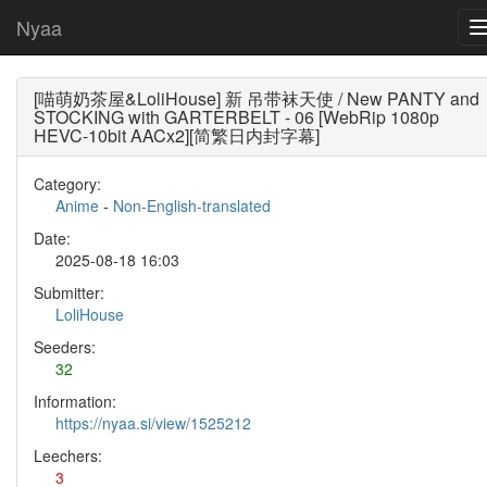
Nyaa
[喵萌奶茶屋&LoliHouse] 新 吊带袜天使 / New PANTY and
STOCKING with GARTERBELT - 06 [WebRip 1080p
HEVC-10bit AACx2][简繁日内封字幕]
Category:
Anime
-
Non-English-translated
Date:
2025-08-18 16:03
Submitter:
LoliHouse
Seeders:
32
Information:
https://nyaa.si/view/1525212
Leechers:
3