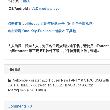
macOS：
IINA
iOS/Android：
VLC media player
点击查看 LoliHouse 五周年纪念公告（附往年全部礼包）
点击查看 One-Key-Publish 一键发布工具包
人人为我，我为人人，为了各位观众能快速下载，请使用 uTorrent
/ qBittorrent 等正规 BT 软件下载，并保持开机上传，谢谢~
File list
[Nekomoe kissaten&LoliHouse] New PANTY & STOCKING with
GARTERBELT - 06 [WebRip 1080p HEVC-10bit AACx2
ASSx2].mkv
(890.1 MiB)
Comments - 0