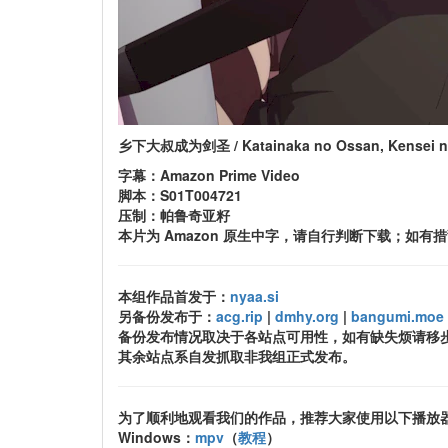
乡下大叔成为剑圣 / Katainaka no Ossan, Kens
字幕：Amazon Prime Video
脚本：S01T004721
压制：帕鲁奇亚籽
本片为 Amazon 原生中字，请自行判断下载；如有
本组作品首发于：
nyaa.si
另备份发布于：
acg.rip
|
dmhy.org
|
bangumi.moe
备份发布情况取决于各站点可用性，如有缺失烦请移
其余站点系自发抓取非我组正式发布。
为了顺利地观看我们的作品，推荐大家使用以下播放
Windows：
mpv
（
教程
）