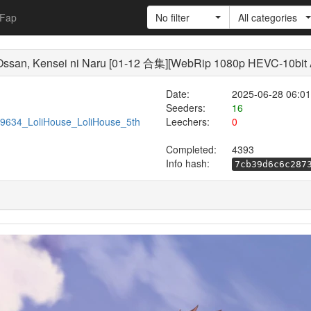
Fap
No filter
All categories
san, Kensei ni Naru [01-12 合集][WebRip 1080p HEVC-10b
Date:
2025-06-28 06:01
Seeders:
16
/599634_LoliHouse_LoliHouse_5th
Leechers:
0
Completed:
4393
Info hash:
7cb39d6c6c287