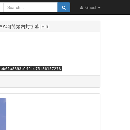
Guest
it AAC][简繁内封字幕][Fin]
3eb61a8393b142fc75f36157278