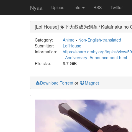
Nyaa
Upload
Info
RSS
Twitter
[LoliHouse] 乡下大叔成为剑圣 / Katainaka no Os
Category:
Anime
-
Non-English-translated
Submitter:
LoliHouse
Information:
https://share.dmhy.org/topics/view
_Anniversary_Announcement.html
File size:
6.7 GiB
Download Torrent
or
Magnet