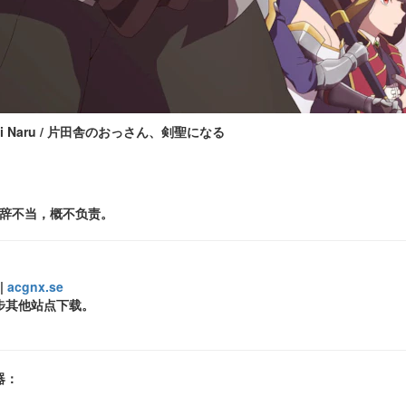
ei ni Naru / 片田舎のおっさん、剣聖になる
措辞不当，概不负责。
|
acgnx.se
步其他站点下载。
器：