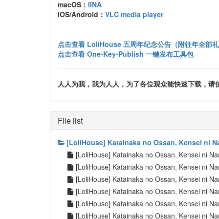
macOS：
IINA
iOS/Android：
VLC media player
点击查看 LoliHouse 五周年纪念公告（附往年全部
点击查看 One-Key-Publish 一键发布工具包
人人为我，我为人人，为了各位观众能快速下载，请使用 uTo
File list
[LoliHouse] Katainaka no Ossan, Kensei ni 
[LoliHouse] Katainaka no Ossan, Kensei ni 
[LoliHouse] Katainaka no Ossan, Kensei ni 
[LoliHouse] Katainaka no Ossan, Kensei ni 
[LoliHouse] Katainaka no Ossan, Kensei ni 
[LoliHouse] Katainaka no Ossan, Kensei ni 
[LoliHouse] Katainaka no Ossan, Kensei ni 