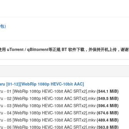
礼包）
rrent / qBittorrent等正规 BT 软件下载，并保持开机上传，谢谢
Naru [01-12][WebRip 1080p HEVC-10bit AAC]
Naru - 01 [WebRip 1080p HEVC-10bit AAC SRTx2].mkv
(544.1 MiB)
Naru - 02 [WebRip 1080p HEVC-10bit AAC SRTx2].mkv
(549.5 MiB)
Naru - 03 [WebRip 1080p HEVC-10bit AAC SRTx2].mkv
(596.4 MiB)
Naru - 04 [WebRip 1080p HEVC-10bit AAC SRTx2].mkv
(674.6 MiB)
Naru - 05 [WebRip 1080p HEVC-10bit AAC SRTx2].mkv
(489.4 MiB)
Naru - 06 [WebRip 1080p HEVC-10bit AAC SRTx2].mkv
(563.8 MiB)