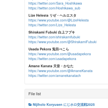
https://twitter.com/Sara_Hoshikawa
https://twitter.com/Hoshikawa_sub
Lize Helesta リゼ・ヘルエスタ
https://www.youtube.com/@LizeHelesta
https://twitter.com/Lize_Helesta
Shirakami Fubuki 白上フブキ
https://twitter.com/shirakamifubuki
https://www.youtube.com/@ShirakamiFubuki
Usada Pekora 兎田ぺこら
https://www.youtube.com/@usadapekora
https://twitter.com/usadapekora
Amane Kanata 天音・かなた
https://www.youtube.com/@AmaneKanata
https://twitter.com/amanekanatach
File list
Nijiholo Koryusen にじホロ交流戦2025