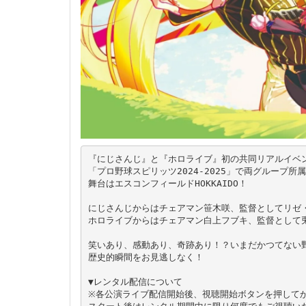
『にじさんじ』と『ホロライブ』初の共同リアルイベン
「プロ野球スピリッツ2024-2025」で両グループ
舞台はエスコンフィールドHOKKAIDO！

にじさんじからはチェアマン笹木咲、監督としてリゼ・
ホロライブからはチェアマン白上フブキ、監督として兎
笑いあり、感動あり、奇跡あり！？いまだかつてない
歴史的瞬間をお見逃しなく！

▼レンタル配信について

※各公演ライブ配信開始後、視聴開始ボタンを押してから