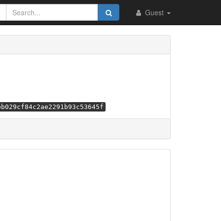
Guest
bb029cf84c2ae2291b93c53645f