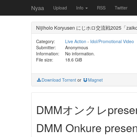
Nyaa
Upload
Info
RSS
Twitter
Nijiholo Koryusen にじホロ交流戦2025「zaik
Category:
Live Action
-
Idol/Promotional Video
Submitter:
Anonymous
Information:
No information.
File size:
18.6 GiB
Download Torrent
or
Magnet
DMMオンクレprese
DMM Onkure present