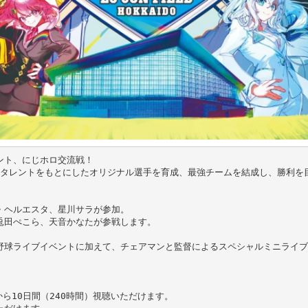
ト、にじホロ交流戦！

所属タレントをもとにしたオリジナル選手を育成、最強チームを結成し、勝利を目
ヘルエスタ、星川サラが参加。

田ぺこら、天音かなたが参戦します。

野球ライブイベントに加えて、チェアマンと監督によるスペシャルミニライブ
10日間（240時間）視聴いただけます。
