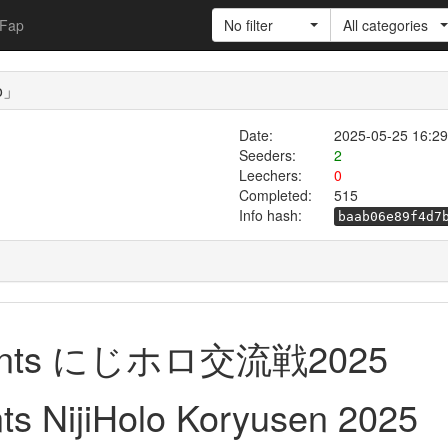
Fap
No filter
All categories
o」
Date:
2025-05-25 16:29
Seeders:
2
Leechers:
0
Completed:
515
Info hash:
baab06e89f4d7
nts にじホロ交流戦2025
s NijiHolo Koryusen 2025