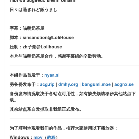
日々は過ぎれど飯うまし
字幕：喵萌奶茶屋
脚本：sinsanction@LoliHouse
压制：zh子毫@Lolihouse
本片与喵萌奶茶屋合作，感谢字幕组的辛勤劳动。
本组作品首发于：
nyaa.si
另备份发布于：
acg.rip
|
dmhy.org
|
bangumi.moe
|
acgnx.se
备份发布情况取决于各站点可用性，如有缺失烦请移步其他站点下
载。
其余站点系自发抓取非我组正式发布。
为了顺利地观看我们的作品，推荐大家使用以下播放器：
Windows：
mpv
（
教程
）