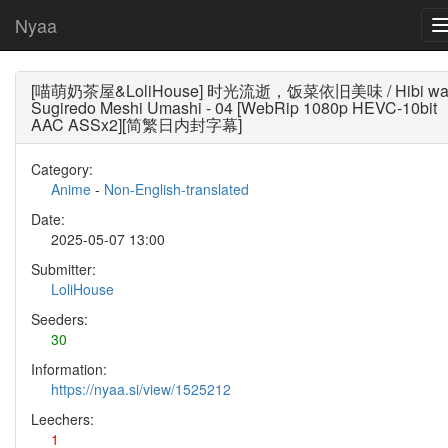
Nyaa
[喵萌奶茶屋&LoliHouse] 时光流逝，饭菜依旧美味 / Hibi w
Sugiredo Meshi Umashi - 04 [WebRip 1080p HEVC-10bit
AAC ASSx2][简繁日内封字幕]
Category:
Anime
-
Non-English-translated
Date:
2025-05-07 13:00
Submitter:
LoliHouse
Seeders:
30
Information:
https://nyaa.si/view/1525212
Leechers:
1