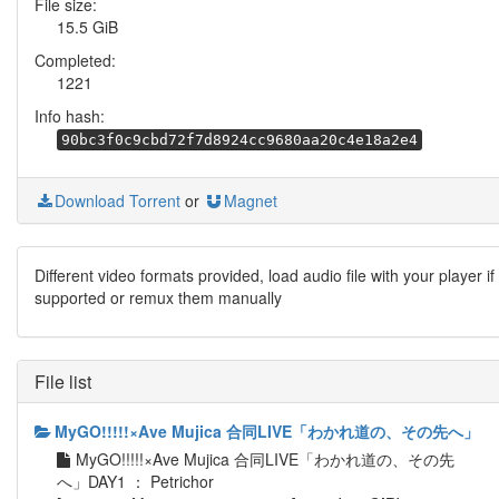
File size:
15.5 GiB
Completed:
1221
Info hash:
90bc3f0c9cbd72f7d8924cc9680aa20c4e18a2e4
Download Torrent
or
Magnet
Different video formats provided, load audio file with your player if
supported or remux them manually
File list
MyGO!!!!!×Ave Mujica 合同LIVE「わかれ道の、その先へ」
MyGO!!!!!×Ave Mujica 合同LIVE「わかれ道の、その先
へ」DAY1 ： Petrichor