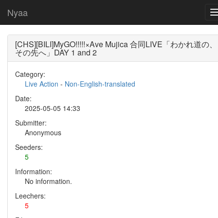
Nyaa
[CHS][BILI]MyGO!!!!!×Ave Mujica 合同LIVE「わかれ道の、
その先へ」DAY 1 and 2
Category:
Live Action
-
Non-English-translated
Date:
2025-05-05 14:33
Submitter:
Anonymous
Seeders:
5
Information:
No information.
Leechers:
5