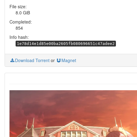
File size:
8.0 GiB
Completed:
854
Info hash:
1e78d14e1d85e00ba2605fb080696651c47adee2
Download Torrent
or
Magnet