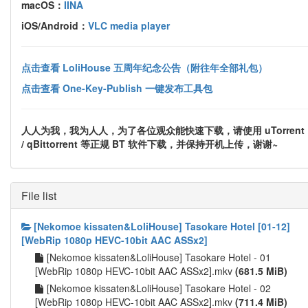
macOS：
IINA
iOS/Android：
VLC media player
点击查看 LoliHouse 五周年纪念公告（附往年全部礼包）
点击查看 One-Key-Publish 一键发布工具包
人人为我，我为人人，为了各位观众能快速下载，请使用 uTorrent
/ qBittorrent 等正规 BT 软件下载，并保持开机上传，谢谢~
File list
[Nekomoe kissaten&LoliHouse] Tasokare Hotel [01-12]
[WebRip 1080p HEVC-10bit AAC ASSx2]
[Nekomoe kissaten&LoliHouse] Tasokare Hotel - 01
[WebRip 1080p HEVC-10bit AAC ASSx2].mkv
(681.5 MiB)
[Nekomoe kissaten&LoliHouse] Tasokare Hotel - 02
[WebRip 1080p HEVC-10bit AAC ASSx2].mkv
(711.4 MiB)