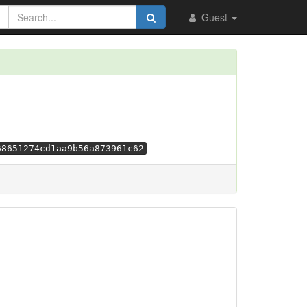
Guest
68651274cd1aa9b56a873961c62