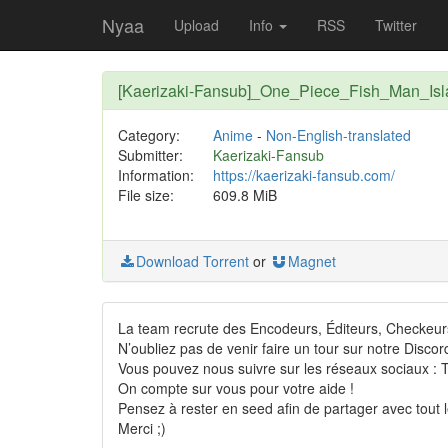
Nyaa
Upload
Info
RSS
Twitter
[Kaerizaki-Fansub]_One_Piece_Fish_Man_I
Category:
Anime
-
Non-English-translated
Submitter:
Kaerizaki-Fansub
Information:
https://kaerizaki-fansub.com/
File size:
609.8 MiB
Download Torrent
or
Magnet
La team recrute des Encodeurs, Éditeurs, Checkeur
N’oubliez pas de venir faire un tour sur notre Discor
Vous pouvez nous suivre sur les réseaux sociaux : T
On compte sur vous pour votre aide !
Pensez à rester en seed afin de partager avec tout
Merci ;)