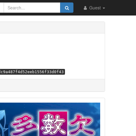
Guest
dc9a487f4d52eeb1556f33d0f43