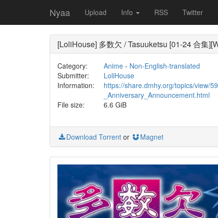
Nyaa
Upload
Info
RSS
Twitter
[LoliHouse] 多数欠 / Tasuuketsu [01-24 合集
Category:
Anime
-
Non-English-translated
Submitter:
LoliHouse
Information:
https://share.dmhy.org/topics/view
_Anniversary_Announcement.html
File size:
6.6 GiB
Download Torrent
or
Magnet