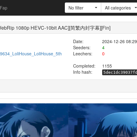
Fap
No filter
All categories
][WebRip 1080p HEVC-10bit AAC][简繁内封字幕][Fin]
Date:
2024-12-26 08:29
Seeders:
4
/599634_LoliHouse_LoliHouse_5th
Leechers:
0
Completed:
1155
Info hash:
5dec1dc39037f