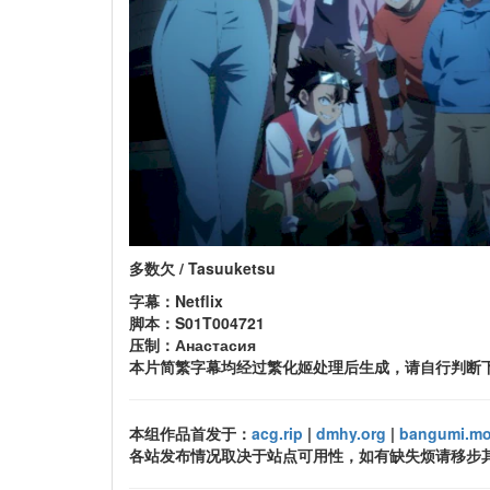
多数欠 / Tasuuketsu
字幕：Netflix
脚本：S01T004721
压制：Анастасия
本片简繁字幕均经过繁化姬处理后生成，请自行判断
本组作品首发于：
acg.rip
|
dmhy.org
|
bangumi.m
各站发布情况取决于站点可用性，如有缺失烦请移步