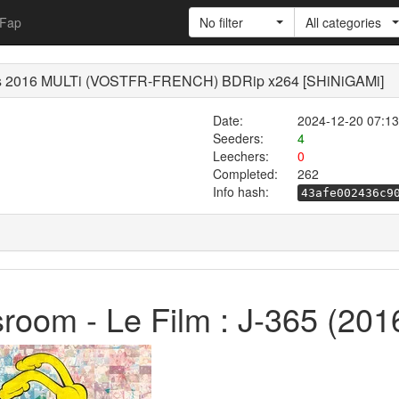
Fap
No filter
All categories
ays 2016 MULTi (VOSTFR-FRENCH) BDRip x264 [SHiNiGAMi]
Date:
2024-12-20 07:13
Seeders:
4
Leechers:
0
Completed:
262
Info hash:
43afe002436c9
room - Le Film : J-365 (201