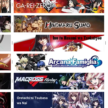
|
|
|
|
|
|
|