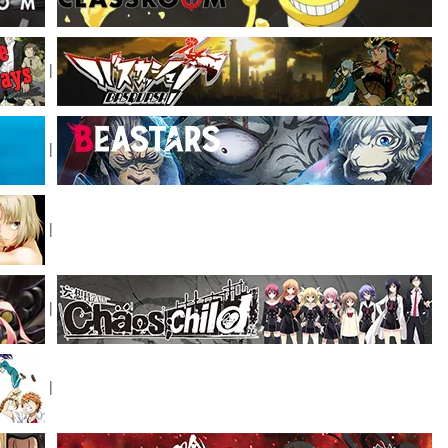
|
|
|
|
|