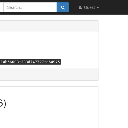
Guest
014b66003f383d747727fa64975
6)