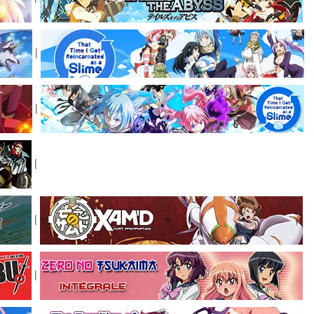
|
|
|
|
|