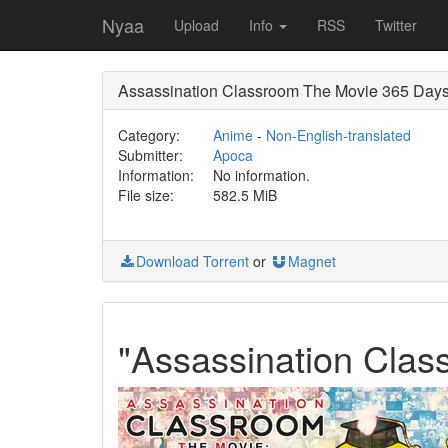
Nyaa
Upload
Info
RSS
Twitter
Assassination Classroom The Movie 365 D
Category:
Anime
-
Non-English-translated
Submitter:
Apoca
Information:
No information.
File size:
582.5 MiB
Download Torrent
or
Magnet
"Assassination Class