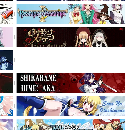
|
|
|
|
|
|