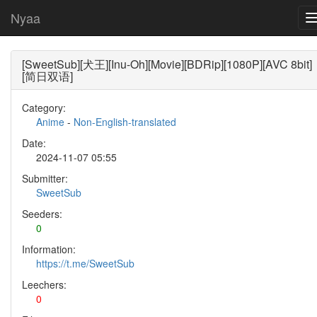
Nyaa
[SweetSub][犬王][Inu-Oh][Movie][BDRip][1080P][AVC 8bit]
[简日双语]
Category:
Anime
-
Non-English-translated
Date:
2024-11-07 05:55
Submitter:
SweetSub
Seeders:
0
Information:
https://t.me/SweetSub
Leechers:
0