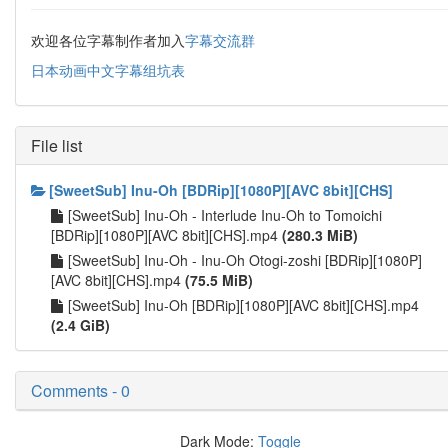
欢迎各位字幕制作者加入
字幕交流群
日本动画中文字幕组坑表
File list
[SweetSub] Inu-Oh [BDRip][1080P][AVC 8bit][CHS]
[SweetSub] Inu-Oh - Interlude Inu-Oh to Tomoichi
[BDRip][1080P][AVC 8bit][CHS].mp4
(280.3 MiB)
[SweetSub] Inu-Oh - Inu-Oh Otogi-zoshi [BDRip][1080P]
[AVC 8bit][CHS].mp4
(75.5 MiB)
[SweetSub] Inu-Oh [BDRip][1080P][AVC 8bit][CHS].mp4
(2.4 GiB)
Comments - 0
Dark Mode:
Toggle