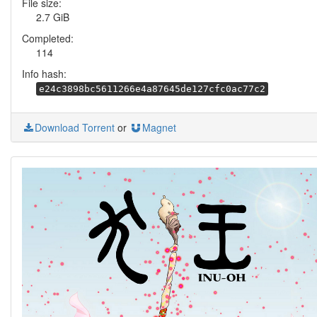
File size:
2.7 GiB
Completed:
114
Info hash:
e24c3898bc5611266e4a87645de127cfc0ac77c2
Download Torrent
or
Magnet