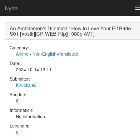
Nyaa
An Archdemon's Dilemma : How to Love Your Elf Bride
S01 [Vostfr][CR WEB-Rip][1080p AV1]
Category:
Anime
-
Non-English-translated
Date:
2024-10-14 13:11
Submitter:
Knuckalex
Seeders:
8
Information:
No information.
Leechers:
0