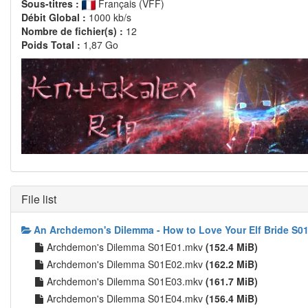
Sous-titres :
Français (VFF)
Débit Global :
1000 kb/s
Nombre de fichier(s) :
12
Poids Total :
1,87 Go
File list
An Archdemon's Dilemma - How to Love Your Elf Bride S0
Archdemon's Dilemma S01E01.mkv
(152.4 MiB)
Archdemon's Dilemma S01E02.mkv
(162.2 MiB)
Archdemon's Dilemma S01E03.mkv
(161.7 MiB)
Archdemon's Dilemma S01E04.mkv
(156.4 MiB)