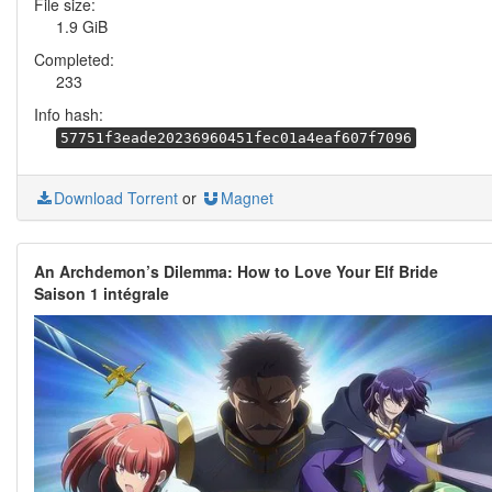
File size:
1.9 GiB
Completed:
233
Info hash:
57751f3eade20236960451fec01a4eaf607f7096
Download Torrent
or
Magnet
An Archdemon’s Dilemma: How to Love Your Elf Bride
Saison 1 intégrale