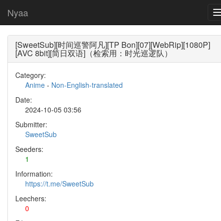
Nyaa
[SweetSub][时间巡警阿凡][TP Bon][07][WebRip][1080P]
[AVC 8bit][简日双语]（检索用：时光巡逻队）
Category:
Anime
-
Non-English-translated
Date:
2024-10-05 03:56
Submitter:
SweetSub
Seeders:
1
Information:
https://t.me/SweetSub
Leechers:
0