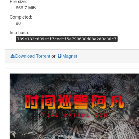
File size:
666.7 MiB
Completed:
90
Info hash:
789e182c609eff7cedff5a799638d88a2d0c30c7
Download Torrent
or
Magnet