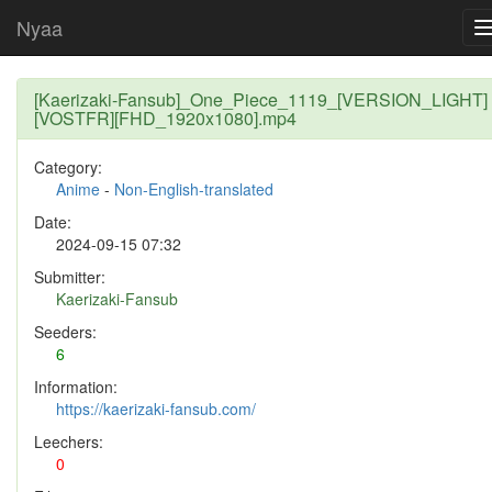
Nyaa
[Kaerizaki-Fansub]_One_Piece_1119_[VERSION_LIGHT]
[VOSTFR][FHD_1920x1080].mp4
Category:
Anime
-
Non-English-translated
Date:
2024-09-15 07:32
Submitter:
Kaerizaki-Fansub
Seeders:
6
Information:
https://kaerizaki-fansub.com/
Leechers:
0