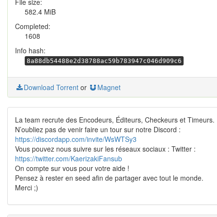
File size:
582.4 MiB
Completed:
1608
Info hash:
8a88db54488e2d38788ac59b783947c046d909c6
Download Torrent
or
Magnet
La team recrute des Encodeurs, Éditeurs, Checkeurs et Timeurs.
N’oubliez pas de venir faire un tour sur notre Discord :
https://discordapp.com/invite/WsWTSy3
Vous pouvez nous suivre sur les réseaux sociaux : Twitter :
https://twitter.com/KaerizakiFansub
On compte sur vous pour votre aide !
Pensez à rester en seed afin de partager avec tout le monde.
Merci ;)