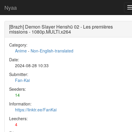
Nyaa
[Brazh] Demon Slayer Henshū 02 - Les premières
missions - 1080p.MULTI.x264
Category:
Anime
-
Non-English-translated
Date:
2024-08-28 10:33
Submitter:
Fan-Kai
Seeders:
14
Information:
https://linktr.ee/FanKai
Leechers:
4