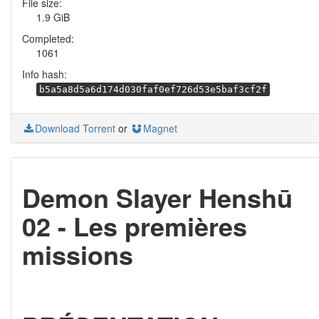
File size:
1.9 GiB
Completed:
1061
Info hash:
b5a5a8d5a6d174d030faf0ef726d53e5baf3cf2f
Download Torrent
or
Magnet
Demon Slayer Henshū
02 - Les premières
missions