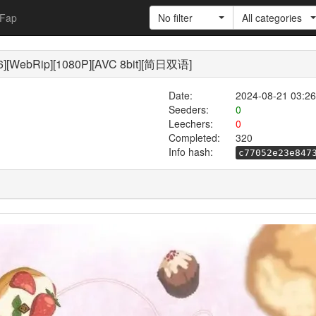
Fap
No filter
All categories
6][WebRip][1080P][AVC 8bit][简日双语]
Date:
2024-08-21 03:26
Seeders:
0
Leechers:
0
Completed:
320
Info hash:
c77052e23e847