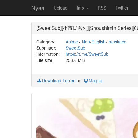
Nyaa
Upload
Info
RSS
Twitter
[SweetSub][小市民系列][Shoushimin Series][0
Category:
Anime
-
Non-English-translated
Submitter:
SweetSub
Information:
https://t.me/SweetSub
File size:
256.6 MiB
Download Torrent
or
Magnet