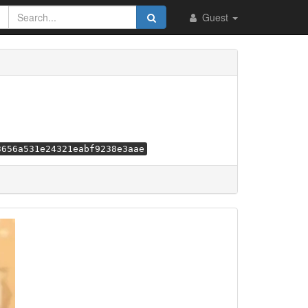
Guest
3656a531e24321eabf9238e3aae