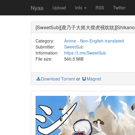
Nyaa
Upload
Info
RSS
Twitter
[SweetSub][鹿乃子大摇大摆虎视眈眈][Shikanoko No
Category:
Anime
-
Non-English-translated
Submitter:
SweetSub
Information:
https://t.me/SweetSub
File size:
560.5 MiB
Download Torrent
or
Magnet