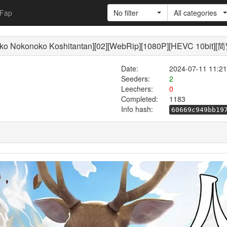
Fap
No filter
All categories
konoko Koshitantan][02][WebRip][1080P][HEVC 10bit
Date:
2024-07-11 11:21
Seeders:
2
Leechers:
0
Completed:
1183
Info hash:
60669c949bb19