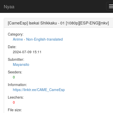
Nyaa
[CameEsp] Isekai Shikkaku - 01 [1080p][ESP-ENG][mkv]
Category:
Anime
-
Non-English-translated
Date:
2024-07-09 15:11
Submitter:
Mayansito
Seeders:
0
Information:
https://linktr.ee/CAME_CameEsp
Leechers:
0
File size: