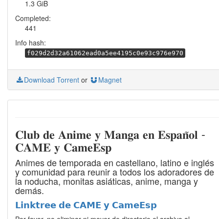
1.3 GiB
Completed:
441
Info hash:
f029d2d32a61062ead0a5ee4195c0e93c976e970
Download Torrent
or
Magnet
𝐂𝐥𝐮𝐛 𝐝𝐞 𝐀𝐧𝐢𝐦𝐞 𝐲 𝐌𝐚𝐧𝐠𝐚 𝐞𝐧 𝐄𝐬𝐩𝐚𝐧̃𝐨𝐥 -
𝐂𝐀𝐌𝐄 𝐲 𝐂𝐚𝐦𝐞𝐄𝐬𝐩
Animes de temporada en castellano, latino e inglés
y comunidad para reunir a todos los adoradores de
la noducha, monitas asiáticas, anime, manga y
demás.
𝗟𝗶𝗻𝗸𝘁𝗿𝗲𝗲 𝗱𝗲 𝗖𝗔𝗠𝗘 𝘆 𝗖𝗮𝗺𝗲𝗘𝘀𝗽