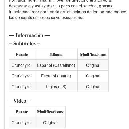
Por favor, no eliminar ni mover de directorio el archivo al
descargarlo y así ayudar un poco con el seedeo, gracias.
Intentamos traer gran parte de los animes de temporada menos
los de capítulos cortos salvo excepciones.
— 𝐈𝐧𝐟𝐨𝐫𝐦𝐚𝐜𝐢𝐨́𝐧 —
– 𝐒𝐮𝐛𝐭𝐢́𝐭𝐮𝐥𝐨𝐬 –
𝐅𝐮𝐞𝐧𝐭𝐞
𝐈𝐝𝐢𝐨𝐦𝐚
𝐌𝐨𝐝𝐢𝐟𝐢𝐜𝐚𝐜𝐢𝐨𝐧𝐞𝐬
Crunchyroll
Español (Castellano)
Original
Crunchyroll
Español (Latino)
Original
Crunchyroll
Inglés (US)
Original
– 𝐕𝐢́𝐝𝐞𝐨 –
𝐅𝐮𝐞𝐧𝐭𝐞
𝐌𝐨𝐝𝐢𝐟𝐢𝐜𝐚𝐜𝐢𝐨𝐧𝐞𝐬
Crunchyroll
Original