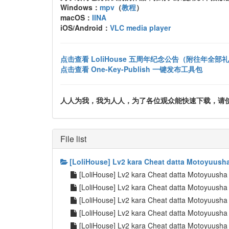
Windows：
mpv
（
教程
）
macOS：
IINA
iOS/Android：
VLC media player
点击查看 LoliHouse 五周年纪念公告（附往年全部
点击查看 One-Key-Publish 一键发布工具包
人人为我，我为人人，为了各位观众能快速下载，请使用 uTo
File list
[LoliHouse] Lv2 kara Cheat datta Motoyuusha
[LoliHouse] Lv2 kara Cheat datta Motoyuusha
[LoliHouse] Lv2 kara Cheat datta Motoyuusha
[LoliHouse] Lv2 kara Cheat datta Motoyuusha
[LoliHouse] Lv2 kara Cheat datta Motoyuusha
[LoliHouse] Lv2 kara Cheat datta Motoyuusha