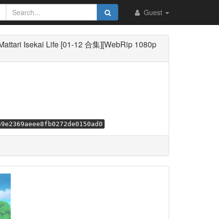
Guest
 Isekai Life [01-12 合集][WebRip 1080p
69e2369aeee8fb0272de0150ad0