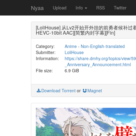
Nyaa
Upload
Info
RSS
Twitter
[LoliHouse] 从Lv2开始开外挂的前勇者候补过着悠哉异世界生活
HEVC-10bit AAC][简繁内封字幕][Fin]
Category:
Anime
-
Non-English-translated
Submitter:
LoliHouse
Information:
https://share.dmhy.org/topics/view
_Anniversary_Announcement.html
File size:
6.9 GiB
Download Torrent
or
Magnet