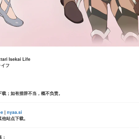
ri Isekai Life
ライフ
下载；如有措辞不当，概不负责。
oe
|
nyaa.si
其他站点下载。
器：