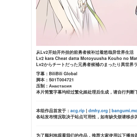
从Lv2开始开外挂的前勇者候补过着悠哉异世界生活
Lv2 kara Cheat datta Motoyuusha Kouho no Matta
Lv2からチートだった元勇者候補のまったり異世界
字幕：BiliBili Global
脚本：S01T004721
压制：Анастасия
本片简繁字幕均经过繁化姬处理后生成，请自行判断
本组作品首发于：
acg.rip
|
dmhy.org
|
bangumi.m
各站发布情况取决于站点可用性，如有缺失烦请移步
为了顺利地观看我们的作品，推荐大家使用以下播放