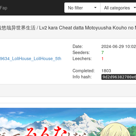
Fap
No filter
All categories
 / Lv2 kara Cheat datta Motoyuusha Kouho no Mattari
Date:
2024-06-29 10:02
Seeders:
7
/599634_LoliHouse_LoliHouse_5th
Leechers:
1
Completed:
1803
Info hash:
9d2d96382700e