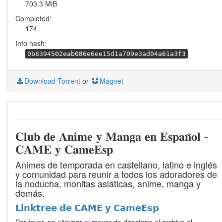
703.3 MiB
Completed:
174
Info hash:
0b8394502eab086e6ee15d1a709e3ad04a61a3f3
Download Torrent
or
Magnet
𝐂𝐥𝐮𝐛 𝐝𝐞 𝐀𝐧𝐢𝐦𝐞 𝐲 𝐌𝐚𝐧𝐠𝐚 𝐞𝐧 𝐄𝐬𝐩𝐚𝐧̃𝐨𝐥 -
𝐂𝐀𝐌𝐄 𝐲 𝐂𝐚𝐦𝐞𝐄𝐬𝐩
Animes de temporada en castellano, latino e inglés
y comunidad para reunir a todos los adoradores de
la noducha, monitas asiáticas, anime, manga y
demás.
𝗟𝗶𝗻𝗸𝘁𝗿𝗲𝗲 𝗱𝗲 𝗖𝗔𝗠𝗘 𝘆 𝗖𝗮𝗺𝗲𝗘𝘀𝗽