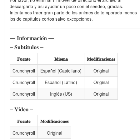
Por favor, no eliminar ni mover de directorio el archivo al
descargarlo y así ayudar un poco con el seedeo, gracias.
Intentamos traer gran parte de los animes de temporada menos
los de capítulos cortos salvo excepciones.
— 𝐈𝐧𝐟𝐨𝐫𝐦𝐚𝐜𝐢𝐨́𝐧 —
– 𝐒𝐮𝐛𝐭𝐢́𝐭𝐮𝐥𝐨𝐬 –
𝐅𝐮𝐞𝐧𝐭𝐞
𝐈𝐝𝐢𝐨𝐦𝐚
𝐌𝐨𝐝𝐢𝐟𝐢𝐜𝐚𝐜𝐢𝐨𝐧𝐞𝐬
Crunchyroll
Español (Castellano)
Original
Crunchyroll
Español (Latino)
Original
Crunchyroll
Inglés (US)
Original
– 𝐕𝐢́𝐝𝐞𝐨 –
𝐅𝐮𝐞𝐧𝐭𝐞
𝐌𝐨𝐝𝐢𝐟𝐢𝐜𝐚𝐜𝐢𝐨𝐧𝐞𝐬
Crunchyroll
Original