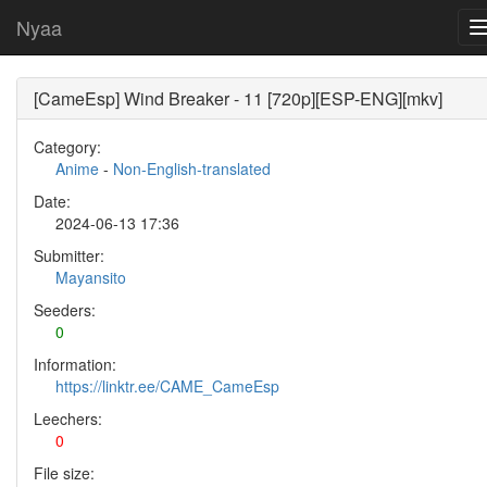
Nyaa
[CameEsp] Wind Breaker - 11 [720p][ESP-ENG][mkv]
Category:
Anime
-
Non-English-translated
Date:
2024-06-13 17:36
Submitter:
Mayansito
Seeders:
0
Information:
https://linktr.ee/CAME_CameEsp
Leechers:
0
File size: