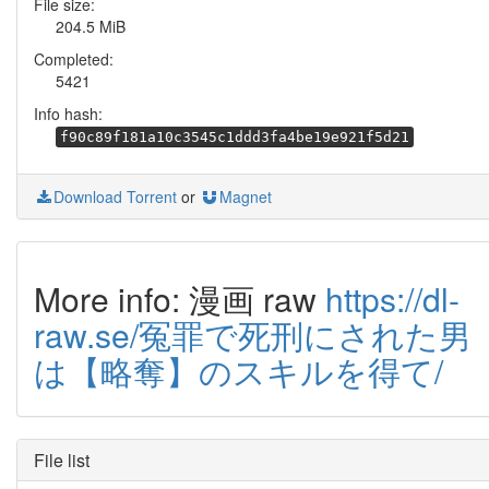
File size:
204.5 MiB
Completed:
5421
Info hash:
f90c89f181a10c3545c1ddd3fa4be19e921f5d21
Download Torrent
or
Magnet
More info: 漫画 raw
https://dl-
raw.se/冤罪で死刑にされた男
は【略奪】のスキルを得て/
File list