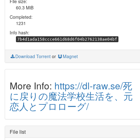
File size:
60.3 MiB
Completed:
1231
Info hash:
7b4d1ada158ccce661d68d6f04b2762138ae04bf
Download Torrent
or
Magnet
More Info:
https://dl-raw.se/死
に戻りの魔法学校生活を、元
恋人とプロローグ/
File list